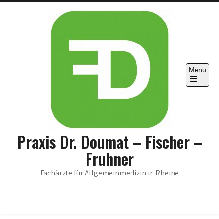
Skip
to
content
Menu
Open
the
main
menu
Praxis Dr. Doumat – Fischer –
Fruhner
Fachärzte für Allgemeinmedizin in Rheine