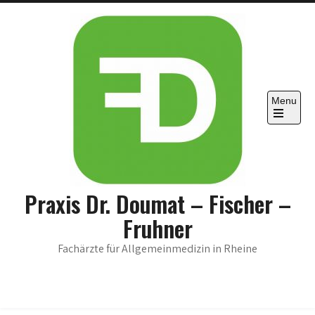
Skip
to
content
Menu
Open
the
main
menu
Praxis Dr. Doumat – Fischer –
Fruhner
Fachärzte für Allgemeinmedizin in Rheine